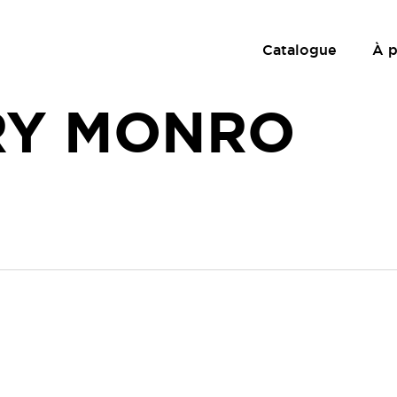
Catalogue
À 
RY MONRO