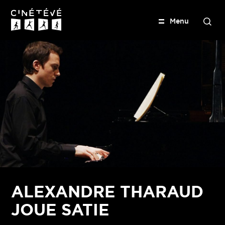
M
e
n
u
S
e
Cinétévé
a
r
c
h
ALEXANDRE THARAUD
JOUE SATIE