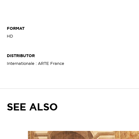
on
on
on
Linke
Twitter
Facebook
FORMAT
HD
DISTRIBUTOR
Internationale : ARTE France
SEE ALSO