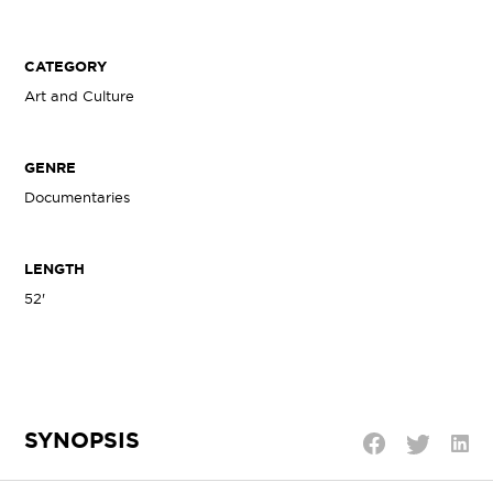
CATEGORY
Art and Culture
GENRE
Documentaries
LENGTH
52'
SYNOPSIS
Shar
Share
Share