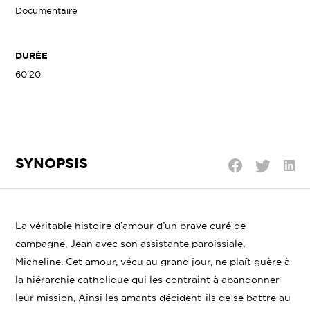
Documentaire
DURÉE
60'20
SYNOPSIS
Parta
Partager
Partager
sur
sur
sur
Linke
Twitter
Facebook
La véritable histoire d’amour d’un brave curé de
campagne, Jean avec son assistante paroissiale,
Micheline. Cet amour, vécu au grand jour, ne plaît guère à
la hiérarchie catholique qui les contraint à abandonner
leur mission, Ainsi les amants décident-ils de se battre au