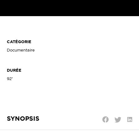
CATÉGORIE
Documentaire
DURÉE
92'
SYNOPSIS
Parta
Partager
Partager
sur
sur
sur