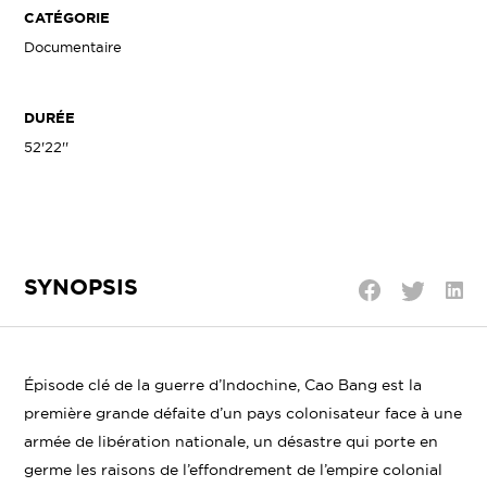
CATÉGORIE
Documentaire
DURÉE
52'22''
SYNOPSIS
Parta
Partager
Partager
sur
sur
sur
Linke
Twitter
Facebook
Épisode clé de la guerre d’Indochine, Cao Bang est la
première grande défaite d’un pays colonisateur face à une
armée de libération nationale, un désastre qui porte en
germe les raisons de l’effondrement de l’empire colonial