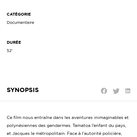
CATÉGORIE
Documentaire
DURÉE
52'
SYNOPSIS
Parta
Partager
Partager
sur
sur
sur
Linke
Twitter
Facebook
Ce film nous entraîne dans les aventures inimaginables et
polynésiennes des gendarmes. Tamatoa l’enfant du pays,
et Jacques le métropolitain. Face à l’autorité policière,