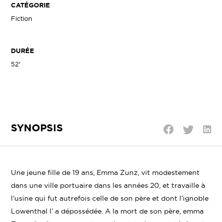
CATÉGORIE
Fiction
DURÉE
52'
SYNOPSIS
Parta
Partager
Partager
sur
sur
sur
Linke
Twitter
Facebook
Une jeune fille de 19 ans, Emma Zunz, vit modestement
dans une ville portuaire dans les années 20, et travaille à
l’usine qui fut autrefois celle de son père et dont l’ignoble
Lowenthal l’ a dépossédée. A la mort de son père, emma