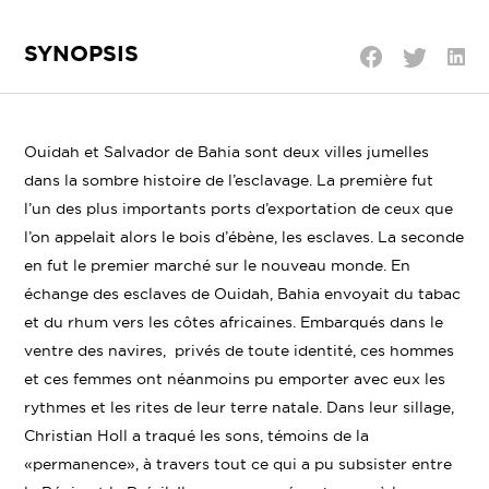
SYNOPSIS
Parta
Partager
Partager
sur
sur
sur
Linke
Twitter
Facebook
Ouidah et Salvador de Bahia sont deux villes jumelles
dans la sombre histoire de l’esclavage. La première fut
l’un des plus importants ports d’exportation de ceux que
l’on appelait alors le bois d’ébène, les esclaves. La seconde
en fut le premier marché sur le nouveau monde. En
échange des esclaves de Ouidah, Bahia envoyait du tabac
et du rhum vers les côtes africaines. Embarqués dans le
ventre des navires, privés de toute identité, ces hommes
et ces femmes ont néanmoins pu emporter avec eux les
rythmes et les rites de leur terre natale. Dans leur sillage,
Christian Holl a traqué les sons, témoins de la
«permanence», à travers tout ce qui a pu subsister entre