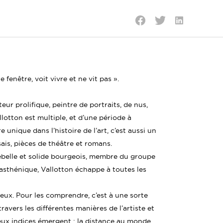
Partager
Partager
Partager
sur
sur
sur
LinkedIn
Twitter
Facebook
e fenêtre, voit vivre et ne vit pas ».
teur prolifique, peintre de portraits, de nus,
lotton est multiple, et d’une période à
e unique dans l’histoire de l’art, c’est aussi un
sais, pièces de théâtre et romans.
ebelle et solide bourgeois, membre du groupe
rasthénique, Vallotton échappe à toutes les
x. Pour les comprendre, c’est à une sorte
travers les différentes manières de l’artiste et
 deux indices émergent : la distance au monde