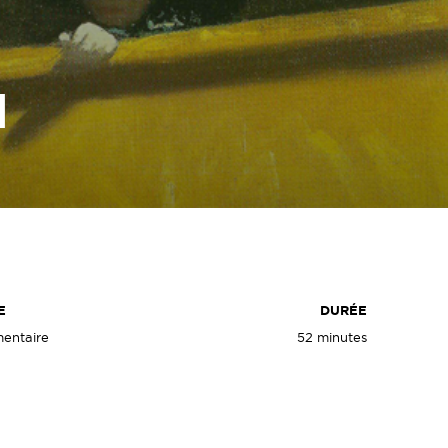
N
E
DURÉE
entaire
52 minutes