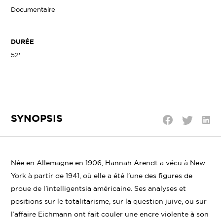
Documentaire
DURÉE
52'
SYNOPSIS
Parta
Partager
Partager
sur
sur
sur
Linke
Twitter
Facebook
Née en Allemagne en 1906, Hannah Arendt a vécu à New
York à partir de 1941, où elle a été l’une des figures de
proue de l’intelligentsia américaine. Ses analyses et
positions sur le totalitarisme, sur la question juive, ou sur
l’affaire Eichmann ont fait couler une encre violente à son