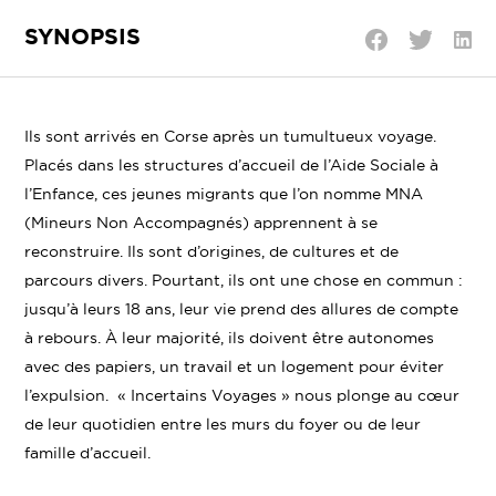
SYNOPSIS
Parta
Partager
Partager
sur
sur
sur
Linke
Twitter
Facebook
Ils sont arrivés en Corse après un tumultueux voyage.
Placés dans les structures d’accueil de l’Aide Sociale à
l’Enfance, ces jeunes migrants que l’on nomme MNA
(Mineurs Non Accompagnés) apprennent à se
reconstruire. Ils sont d’origines, de cultures et de
parcours divers. Pourtant, ils ont une chose en commun :
jusqu’à leurs 18 ans, leur vie prend des allures de compte
à rebours. À leur majorité, ils doivent être autonomes
avec des papiers, un travail et un logement pour éviter
l’expulsion. « Incertains Voyages » nous plonge au cœur
de leur quotidien entre les murs du foyer ou de leur
famille d’accueil.