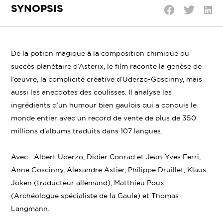
SYNOPSIS
Parta
Partager
Partager
sur
sur
sur
Linke
Twitter
Facebook
De la potion magique à la composition chimique du
succès planétaire d’Asterix, le film raconte la genèse de
l’œuvre, la complicité créative d’Uderzo-Goscinny, mais
aussi les anecdotes des coulisses. Il analyse les
ingrédients d’un humour bien gaulois qui a conquis le
monde entier avec un record de vente de plus de 350
millions d’albums traduits dans 107 langues.
Avec : Albert Uderzo, Didier Conrad et Jean-Yves Ferri,
Anne Goscinny, Alexandre Astier, Philippe Druillet, Klaus
Jöken (traducteur allemand), Matthieu Poux
(Archéologue spécialiste de la Gaule) et Thomas
Langmann.