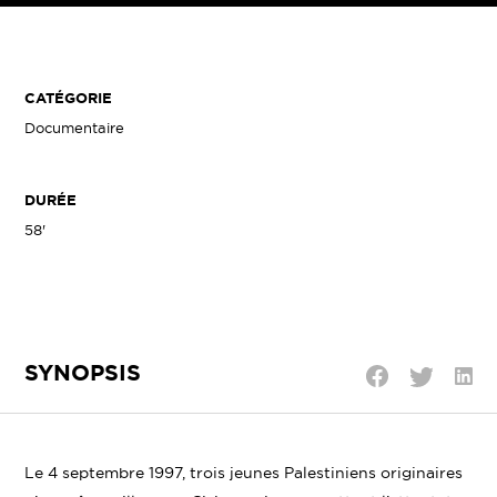
CATÉGORIE
Documentaire
DURÉE
58'
SYNOPSIS
Parta
Partager
Partager
sur
sur
sur
Linke
Twitter
Facebook
Le 4 septembre 1997, trois jeunes Palestiniens originaires