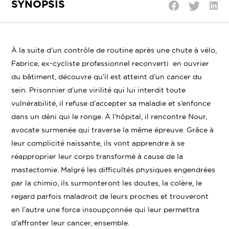
SYNOPSIS
Parta
Partager
Partager
sur
sur
sur
Linke
Twitter
Facebook
À la suite d’un contrôle de routine après une chute à vélo,
Fabrice, ex-cycliste professionnel reconverti en ouvrier
du bâtiment, découvre qu’il est atteint d’un cancer du
sein. Prisonnier d’une virilité qui lui interdit toute
vulnérabilité, il refuse d’accepter sa maladie et s’enfonce
dans un déni qui le ronge. À l’hôpital, il rencontre Nour,
avocate surmenée qui traverse la même épreuve. Grâce à
leur complicité naissante, ils vont apprendre à se
réapproprier leur corps transformé à cause de la
mastectomie. Malgré les difficultés physiques engendrées
par la chimio, ils surmonteront les doutes, la colère, le
regard parfois maladroit de leurs proches et trouveront
en l’autre une force insoupçonnée qui leur permettra
d’affronter leur cancer, ensemble.