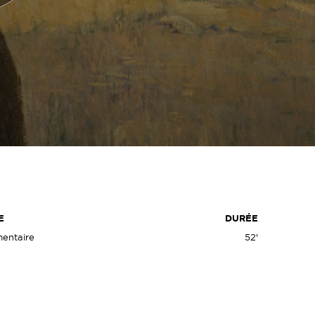
S
E
DURÉE
entaire
52'