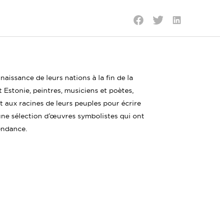
Partager
Partager
Partager
sur
sur
sur
LinkedIn
Twitter
Facebook
 naissance de leurs nations à la fin de la
 Estonie, peintres, musiciens et poètes,
 aux racines de leurs peuples pour écrire
 une sélection d’œuvres symbolistes qui ont
pendance.