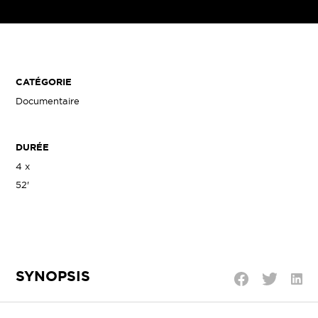
CATÉGORIE
Documentaire
DURÉE
4 x
52'
SYNOPSIS
Parta
Partager
Partager
sur
sur
sur