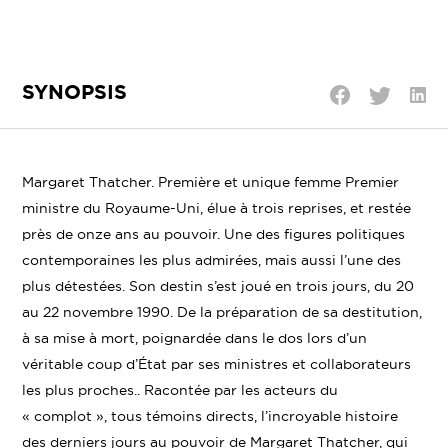
SYNOPSIS
Parta
Partager
Partager
sur
sur
sur
Linke
Twitter
Facebook
Margaret Thatcher. Première et unique femme Premier
ministre du Royaume-Uni, élue à trois reprises, et restée
près de onze ans au pouvoir. Une des figures politiques
contemporaines les plus admirées, mais aussi l’une des
plus détestées. Son destin s’est joué en trois jours, du 20
au 22 novembre 1990. De la préparation de sa destitution,
à sa mise à mort, poignardée dans le dos lors d’un
véritable coup d’État par ses ministres et collaborateurs
les plus proches.. Racontée par les acteurs du
« complot », tous témoins directs, l’incroyable histoire
des derniers jours au pouvoir de Margaret Thatcher, qui