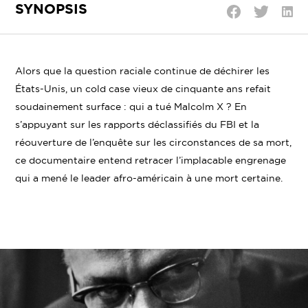
SYNOPSIS
Parta
Partager
Partager
sur
sur
sur
Linke
Twitter
Facebook
Alors que la question raciale continue de déchirer les
États-Unis, un cold case vieux de cinquante ans refait
soudainement surface : qui a tué Malcolm X ? En
s’appuyant sur les rapports déclassifiés du FBI et la
réouverture de l’enquête sur les circonstances de sa mort,
ce documentaire entend retracer l’implacable engrenage
qui a mené le leader afro-américain à une mort certaine.