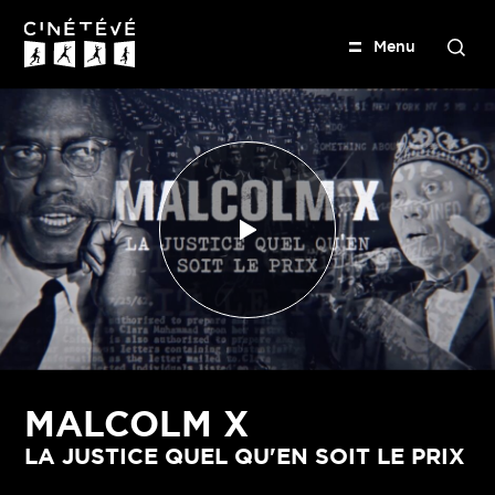
M
e
n
u
R
e
Cinétévé
c
h
e
r
c
h
e
r
MALCOLM X
LA JUSTICE QUEL QU'EN SOIT LE PRIX