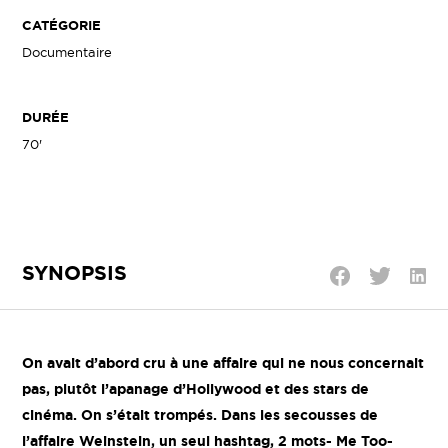
CATÉGORIE
Documentaire
DURÉE
70'
SYNOPSIS
Parta
Partager
Partager
sur
sur
sur
Linke
Twitter
Facebook
On avait d’abord cru à une affaire qui ne nous concernait
pas, plutôt l’apanage d’Hollywood et des stars de
cinéma. On s’était trompés. Dans les secousses de
l’affaire Weinstein, un seul hashtag, 2 mots- Me Too-