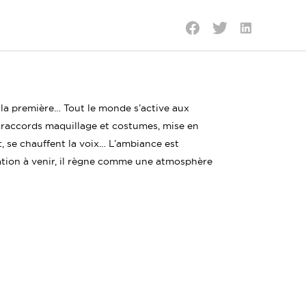
Partager
Partager
Partager
sur
sur
sur
LinkedIn
Twitter
Facebook
la première… Tout le monde s’active aux
o, raccords maquillage et costumes, mise en
, se chauffent la voix… L’ambiance est
tation à venir, il règne comme une atmosphère