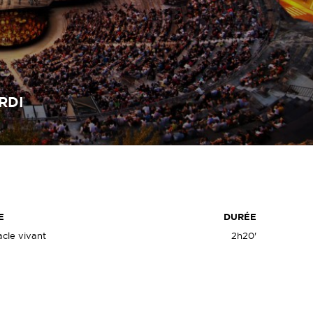
RDI
E
DURÉE
cle vivant
2h20'