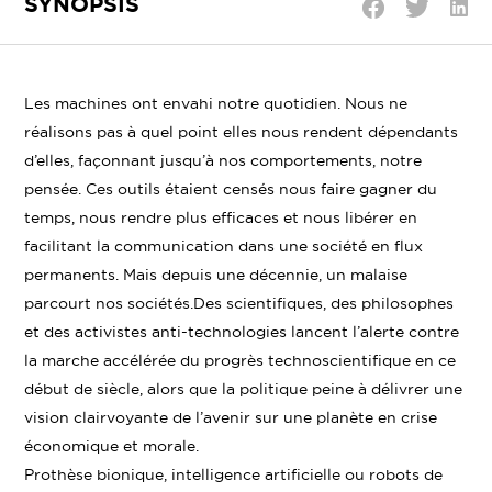
SYNOPSIS
Parta
Partager
Partager
sur
sur
sur
Linke
Twitter
Facebook
Les machines ont envahi notre quotidien. Nous ne
réalisons pas à quel point elles nous rendent dépendants
d’elles, façonnant jusqu’à nos comportements, notre
pensée. Ces outils étaient censés nous faire gagner du
temps, nous rendre plus efficaces et nous libérer en
facilitant la communication dans une société en flux
permanents. Mais depuis une décennie, un malaise
parcourt nos sociétés.Des scientifiques, des philosophes
et des activistes anti-technologies lancent l’alerte contre
la marche accélérée du progrès technoscientifique en ce
début de siècle, alors que la politique peine à délivrer une
vision clairvoyante de l’avenir sur une planète en crise
économique et morale.
Prothèse bionique, intelligence artificielle ou robots de