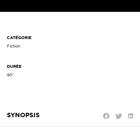
CATÉGORIE
Fiction
DURÉE
90'
SYNOPSIS
Parta
Partager
Partager
sur
sur
sur
Linke
Twitter
Facebook