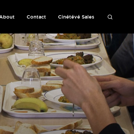
About
Contact
Cinétévé Sales
S
e
a
r
c
h