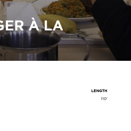
GER À LA
LENGTH
110'