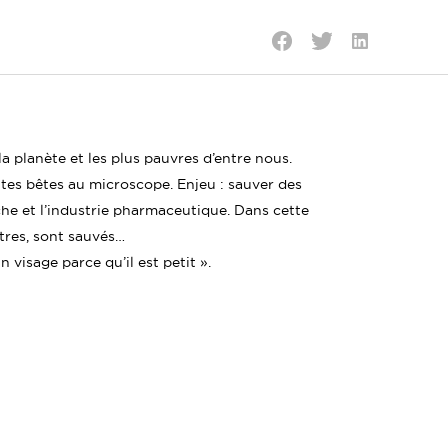
Partager
Partager
Partager
sur
sur
sur
LinkedIn
Twitter
Facebook
a planète et les plus pauvres d’entre nous.
ites bêtes au microscope. Enjeu : sauver des
che et l’industrie pharmaceutique. Dans cette
utres, sont sauvés…
un visage parce qu’il est petit ».