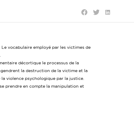
Partager
Partager
Partager
sur
sur
sur
LinkedIn
Twitter
Facebook
… Le vocabulaire employé par les victimes de
.
entaire décortique le processus de la
engendrent la destruction de la victime et la
re la violence psychologique par la justice.
isse prendre en compte la manipulation et