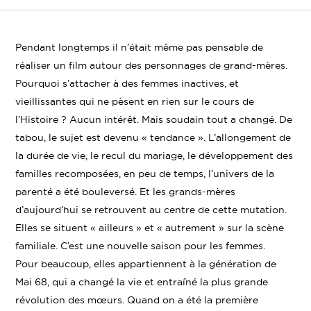
Parta
Partager
Partager
sur
sur
sur
Linke
Twitter
Facebook
Pendant longtemps il n’était même pas pensable de
réaliser un film autour des personnages de grand-mères.
Pourquoi s’attacher à des femmes inactives, et
vieillissantes qui ne pèsent en rien sur le cours de
l’Histoire ? Aucun intérêt. Mais soudain tout a changé. De
tabou, le sujet est devenu « tendance ». L’allongement de
la durée de vie, le recul du mariage, le développement des
familles recomposées, en peu de temps, l’univers de la
parenté a été bouleversé. Et les grands-mères
d’aujourd’hui se retrouvent au centre de cette mutation.
Elles se situent « ailleurs » et « autrement » sur la scène
familiale. C’est une nouvelle saison pour les femmes.
Pour beaucoup, elles appartiennent à la génération de
Mai 68, qui a changé la vie et entraîné la plus grande
révolution des mœurs. Quand on a été la première