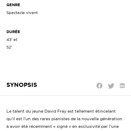
GENRE
Spectacle vivant
DURÉE
43' et
52'
SYNOPSIS
Parta
Partager
Partager
sur
sur
sur
Linke
Twitter
Facebook
Le talent du jeune David Fray est tellement étincelant
qu’il est l’un des rares pianistes de la nouvelle génération
à avoir été récemment « signé » en exclusivité par l’une