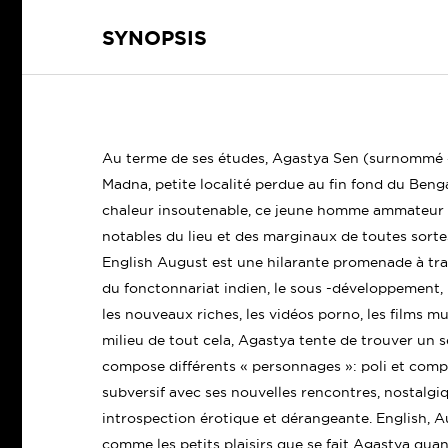
SYNOPSIS
Au terme de ses études, Agastya Sen (surnommé « 
Madna, petite localité perdue au fin fond du Beng
chaleur insoutenable, ce jeune homme ammateur de
notables du lieu et des marginaux de toutes sorte
English August est une hilarante promenade à trav
du fonctonnariat indien, le sous -développement, 
les nouveaux riches, les vidéos porno, les films mus
milieu de tout cela, Agastya tente de trouver un se
compose différents « personnages »: poli et compl
subversif avec ses nouvelles rencontres, nostalgiqu
introspection érotique et dérangeante. English, A
comme les petits plaisirs que se fait Agastya quan