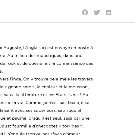
Partager
Partager
Partager
sur
sur
sur
LinkedIn
Twitter
Facebook
Auguste, l’Anglais ») est envoyé en poste à
ale. Au milieu des moustiques, dans une
 rock et de poésie fait la connaissance des
s.
ers l’Inde. On y trouve pèle-mèle les travers
le « ghandisme », la chaleur et la mousson,
icaux, la littérature et les Etats -Unis ! Au
ns à sa vie. Comme ça n’est pas facile, il se
aisant avec ses supérieurs, satirique et
e et paumé lorsqu’il est seul, saisi par une
ugust fourmille d’anecdotes « torrides »,
d il s’ennuie trop ou ses rêves d’amour