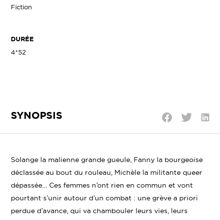
Fiction
DURÉE
4*52
SYNOPSIS
Parta
Partager
Partager
sur
sur
sur
Linke
Twitter
Facebook
Solange la malienne grande gueule, Fanny la bourgeoise
déclassée au bout du rouleau, Michèle la militante queer
dépassée… Ces femmes n’ont rien en commun et vont
pourtant s’unir autour d’un combat : une grève a priori
perdue d’avance, qui va chambouler leurs vies, leurs