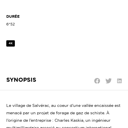
DURÉE
6*52
4K
SYNOPSIS
Parta
Partager
Partager
sur
sur
sur
Linke
Twitter
Facebook
Le village de Salvérac, au coeur d’une vallée encaissée est
menacé par un projet de forage de gaz de schiste. À
l’origine de l’entreprise : Charles Kaskia, un ingénieur
multimilliardaire associé au consortium international