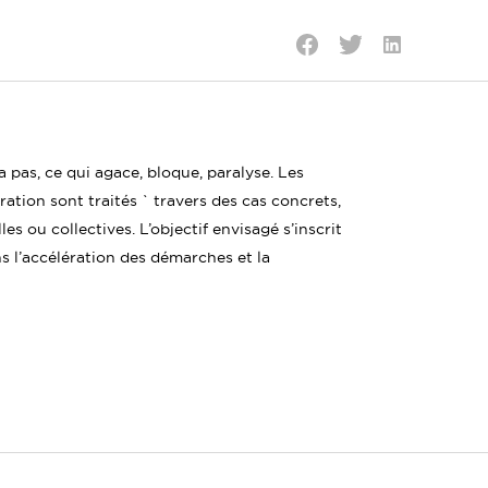
Partager
Partager
Partager
sur
sur
sur
LinkedIn
Twitter
Facebook
a pas, ce qui agace, bloque, paralyse. Les
tion sont traités ` travers des cas concrets,
es ou collectives. L’objectif envisagé s’inscrit
s l’accélération des démarches et la