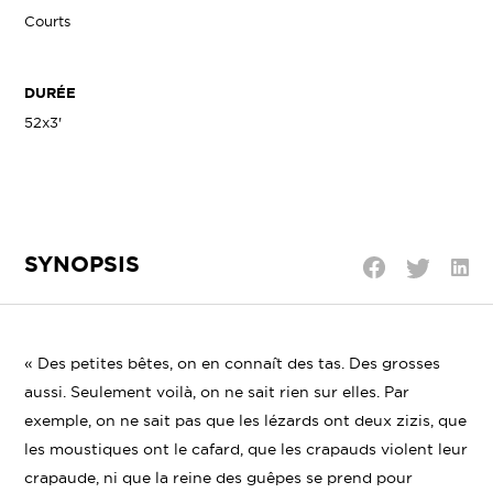
Courts
DURÉE
52x3'
SYNOPSIS
Parta
Partager
Partager
sur
sur
sur
Linke
Twitter
Facebook
« Des petites bêtes, on en connaît des tas. Des grosses
aussi. Seulement voilà, on ne sait rien sur elles. Par
exemple, on ne sait pas que les lézards ont deux zizis, que
les moustiques ont le cafard, que les crapauds violent leur
crapaude, ni que la reine des guêpes se prend pour