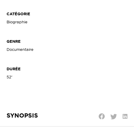
CATÉGORIE
Biographie
GENRE
Documentaire
DURÉE
52'
SYNOPSIS
Parta
Partager
Partager
sur
sur
sur