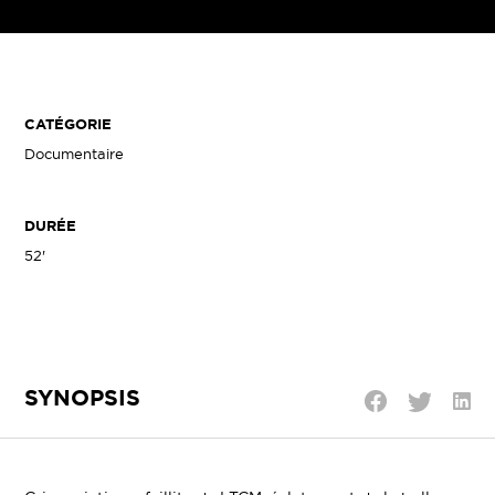
CATÉGORIE
Documentaire
DURÉE
52'
SYNOPSIS
Parta
Partager
Partager
sur
sur
sur
Linke
Twitter
Facebook