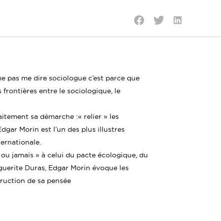
Partager
Partager
Partager
sur
sur
sur
LinkedIn
Twitter
Facebook
me pas me dire sociologue c’est parce que
 frontières entre le sociologique, le
itement sa démarche :« relier » les
dgar Morin est l’un des plus illustres
ernationale.
ou jamais » à celui du pacte écologique, du
guerite Duras, Edgar Morin évoque les
truction de sa pensée