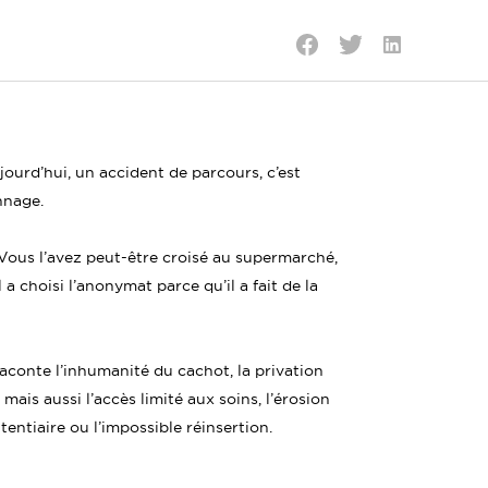
Partager
Partager
Partager
sur
sur
sur
LinkedIn
Twitter
Facebook
jourd’hui, un accident de parcours, c’est
nnage.
 Vous l’avez peut-être croisé au supermarché,
l a choisi l’anonymat parce qu’il a fait de la
raconte l’inhumanité du cachot, la privation
ais aussi l’accès limité aux soins, l’érosion
itentiaire ou l’impossible réinsertion.