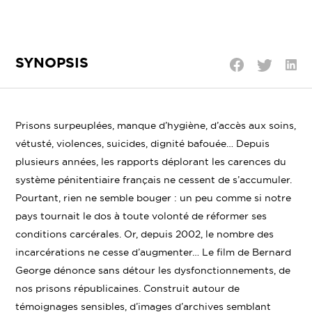
SYNOPSIS
Parta
Partager
Partager
sur
sur
sur
Linke
Twitter
Facebook
Prisons surpeuplées, manque d’hygiène, d’accès aux soins,
vétusté, violences, suicides, dignité bafouée… Depuis
plusieurs années, les rapports déplorant les carences du
système pénitentiaire français ne cessent de s’accumuler.
Pourtant, rien ne semble bouger : un peu comme si notre
pays tournait le dos à toute volonté de réformer ses
conditions carcérales. Or, depuis 2002, le nombre des
incarcérations ne cesse d’augmenter… Le film de Bernard
George dénonce sans détour les dysfonctionnements, de
nos prisons républicaines. Construit autour de
témoignages sensibles, d’images d’archives semblant